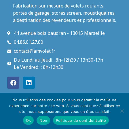
Fabrication sur mesure de volets roulants,
portes de garage, stores screen, moustiquaires
à destination des revendeurs et professionnels.
44 avenue bois baudran - 13015 Marseille
04.86.01.27.80
contact@amvolet.fr
Du Lundi au Jeudi : 8h-12h30 / 13h30-17h
Le Vendredi : 8h-12h30
Nous utilisons des cookies pour vous garantir la meilleure
Copyright © AMVOLET 2021 |
expérience sur notre site web. Si vous continuez à utiliser ce
Mentions légales
|
site, nous supposerons que vous en êtes satisfait.
Création
MelyCrea
Ok
Non
Politique de confidentialité